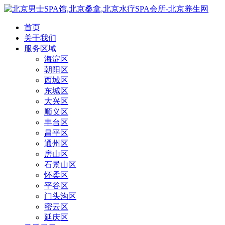
首页
关于我们
服务区域
海淀区
朝阳区
西城区
东城区
大兴区
顺义区
丰台区
昌平区
通州区
房山区
石景山区
怀柔区
平谷区
门头沟区
密云区
延庆区