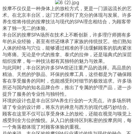
按摩不仅仅是一种身体上的放松方式，更是一门源远流长的艺
术。在北京丰台区，这门艺术得到了充分的体现与发展。许多
养生馆将传统的按摩技法与现代的SPA理念相结合，为顾客带
来了独一无二的体验。
丰台区的按摩SPA场所在技术上不断创新，许多理疗师拥有多
年的从业经验，甚至有些还继承了家族的传统技艺。他们熟知
人体的经络与穴位，能够通过精准的手法缓解顾客的肌肉紧张
与疼痛。无论是中式的推拿、泰式的拉伸，还是瑞典式的深层
组织按摩，每一种技法都有其独特的魅力与效果。
与此同时，丰台区的许多SPA馆还注重产品的选择。高品质的
精油、天然的护肤品、环保的按摩工具，这些都是为了确保顾
客在享受服务的同时，也能感受到对细节的极致追求。许多场
所还与国内的知名品牌合作，推出了专属的护理产品，进一步
提升了服务的专业性与独特性。
环境的设计也是丰台区SPA养生行业的一大亮点。许多场所聘
请了专业的设计师，将东方的禅意与西方的现代感巧妙结合。
顾客在这里不仅可以享受身体上的放松，还能在视觉与嗅觉上
感受到全方位的愉悦。从入口的接待区到私密的按摩房间，每
一个角落都体现了对顾客体验的重视。
总的来说，丰台区的按摩SPA行业通过传统与现代的融合，不