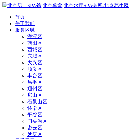
首页
关于我们
服务区域
海淀区
朝阳区
西城区
东城区
大兴区
顺义区
丰台区
昌平区
通州区
房山区
石景山区
怀柔区
平谷区
门头沟区
密云区
延庆区