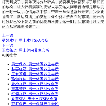
灯光暗淡了，音乐变得分外轻柔，灵魂和身体都获得了最彻底
的放松，让人怀着满满的虔诚去享受这人间最普通却是最珍贵
的一呼一吸，心情异常平静，带着一丝惬意舒展开来。我快要
睡着了，唇边有满足的笑意，像个婴儿般自在到忘我。离开的
时候我已经不复之前的忧伤与压抑，这一刻，我想我可以，美
丽而从容地走出来了。
上一篇
曼妙水疗_男士水疗SPA会所
下一篇
玉女茶道_男士休闲养生会所
相关推荐
男士保养_男士休闲养生会所
私窖红酒_男士休闲养生会所
玉女茶道_男士休闲养生会所
瑜伽静休_男士休闲养生会所
曼妙水疗_男士水疗SPA会所
至尊芳疗_男士水疗SPA会所
红酒水疗_男士水疗SPA会所
香薰SPA_男士水疗SPA会所
肾脏保养_男士保健养生会所