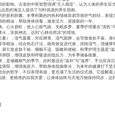
的影响。古老的中医智慧强调“天人相应”，认为人体的养生应当
活品质的海淀人提供了与时俱进的养生指南。
的肝脏和胆囊。冬季积聚的内热和情绪容易导致肝气郁结，表现为
用的精油，帮助身体排毒，激发活力，迎接新的一年。
肠。心火易旺，使人心烦气躁、失眠多梦。夏季护理重在“清热”与
火，安抚神志，达到“心静自然凉”的境地。
夏），湿气最重，对应脾胃。湿气困脾，会导致食欲不振、身体困
香等精油，结合热石疗法，能有效促进代谢，排除湿气，强健脾
。易引发皮肤干燥、咽喉不适、咳嗽和便秘。秋季护理主题是“滋润
养肺阴，增强皮肤和呼吸道的抵抗力，为冬季储备能量。
胱，是储藏精气的季节。此时最适合“温补”与“滋养”。手法应深
益肾阳，增强免疫力，帮助身体抵御寒冷，为来年的健康打下坚
结合的哲学，不仅有理有据，更充满了生活的仪式感。它提醒着
更高级、更精准的自我关爱，让身体始终与天地万物保持同步，达
程