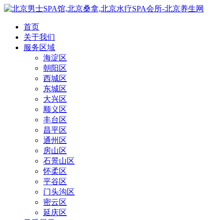
首页
关于我们
服务区域
海淀区
朝阳区
西城区
东城区
大兴区
顺义区
丰台区
昌平区
通州区
房山区
石景山区
怀柔区
平谷区
门头沟区
密云区
延庆区