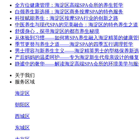
全方位健康管理：海淀区高端SPA会所的养生哲学
白领养生新选择：海淀区商务按摩SPA的特色服务
科技赋能养生：海淀区按摩SPA行业的创新之路
中医养生与现代SPA的完美融合：海淀区的特色养生之道
舒缓身心，探寻海淀区的都市养生秘境
从体验到习惯——如何将SPA养生融入海淀精英的健康管
季节更替与养生之道——海淀SPA的四季五行调理哲学
男士理容与新养生主义——海淀精英男士的型格保养新选
产后妈妈的温柔呵护——专为海淀新生代母亲设计的修复
静谧中的奢华——解读海淀高端SPA会所的环境美学与服
关于我们
服务区域
海淀区
朝阳区
西城区
东城区