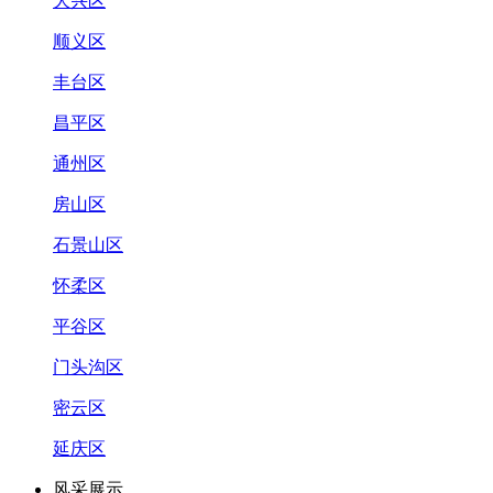
大兴区
顺义区
丰台区
昌平区
通州区
房山区
石景山区
怀柔区
平谷区
门头沟区
密云区
延庆区
风采展示