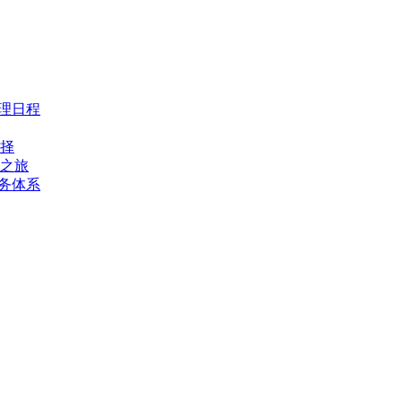
理日程
择
之旅
务体系