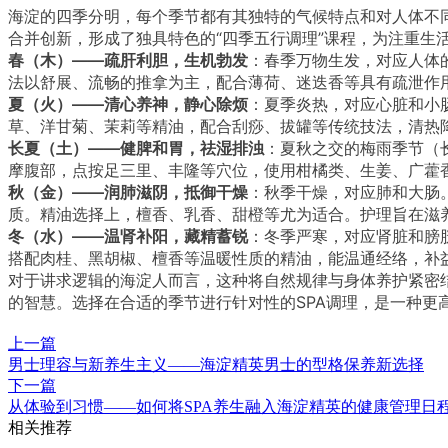
海淀的四季分明，每个季节都有其独特的气候特点和对人体不同
合并创新，形成了独具特色的“四季五行调理”课程，为注重生
春（木）——疏肝利胆，生机勃发
：春季万物生发，对应人体
法以舒展、流畅的推拿为主，配合薄荷、迷迭香等具有疏泄作
夏（火）——清心养神，静心除烦
：夏季炎热，对应心脏和小
草、洋甘菊、茉莉等精油，配合刮痧、拔罐等传统技法，清热降
长夏（土）——健脾和胃，祛湿排浊
：夏秋之交的梅雨季节（长
摩腹部，点按足三里、丰隆等穴位，使用柑橘类、生姜、广藿
秋（金）——润肺滋阴，抵御干燥
：秋季干燥，对应肺和大肠
质。精油选择上，檀香、乳香、甜橙等尤为适合。护理旨在滋
冬（水）——温肾补阳，藏精蓄锐
：冬季严寒，对应肾脏和膀
搭配肉桂、黑胡椒、檀香等温暖性质的精油，能温通经络，补
对于讲求逻辑的海淀人而言，这种将自然规律与身体养护紧密
的智慧。选择在合适的季节进行针对性的SPA调理，是一种
上一篇
男士理容与新养生主义——海淀精英男士的型格保养新选择
下一篇
从体验到习惯——如何将SPA养生融入海淀精英的健康管理日
相关推荐