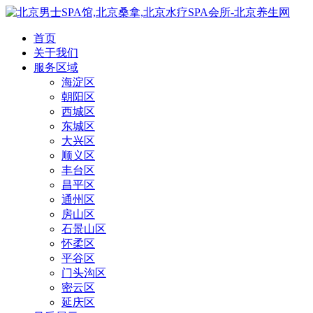
首页
关于我们
服务区域
海淀区
朝阳区
西城区
东城区
大兴区
顺义区
丰台区
昌平区
通州区
房山区
石景山区
怀柔区
平谷区
门头沟区
密云区
延庆区