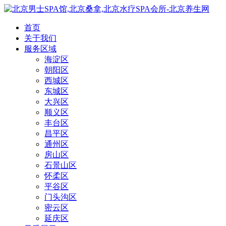
首页
关于我们
服务区域
海淀区
朝阳区
西城区
东城区
大兴区
顺义区
丰台区
昌平区
通州区
房山区
石景山区
怀柔区
平谷区
门头沟区
密云区
延庆区