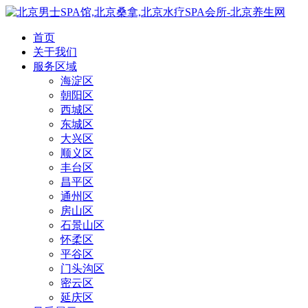
首页
关于我们
服务区域
海淀区
朝阳区
西城区
东城区
大兴区
顺义区
丰台区
昌平区
通州区
房山区
石景山区
怀柔区
平谷区
门头沟区
密云区
延庆区