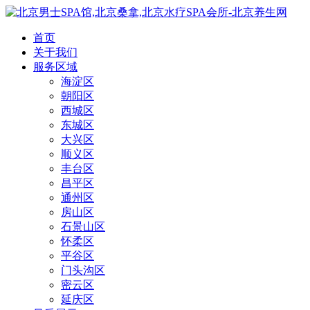
首页
关于我们
服务区域
海淀区
朝阳区
西城区
东城区
大兴区
顺义区
丰台区
昌平区
通州区
房山区
石景山区
怀柔区
平谷区
门头沟区
密云区
延庆区