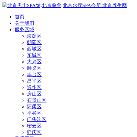
首页
关于我们
服务区域
海淀区
朝阳区
西城区
东城区
大兴区
顺义区
丰台区
昌平区
通州区
房山区
石景山区
怀柔区
平谷区
门头沟区
密云区
延庆区