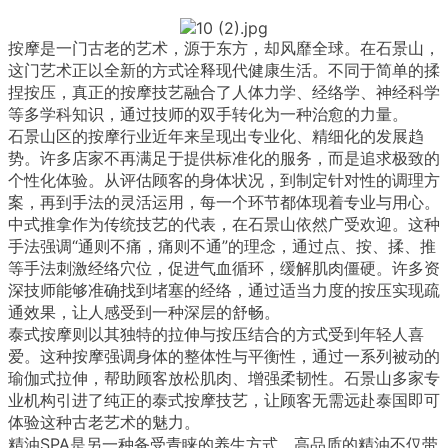
按摩是一门古老的艺术，源于东方，却风靡全球。在石景山，
这门艺术正以全新的方式诠释现代健康生活。不同于简单的揉
捏按压，真正的按摩技艺融合了人体力学、经络学、神经科学
等多学科知识，通过技师的双手转化为一种治愈的力量。
石景山区的按摩行业近年来呈现出专业化、精细化的发展趋
势。许多店家不再满足于提供标准化的服务，而是追求极致的
个性化体验。从评估顾客的身体状况，到制定针对性的调理方
案，再到手法的灵活运用，每一个环节都体现着专业与用心。
中式推拿作为传统技艺的代表，在石景山依然广受欢迎。这种
手法强调“通则不痛，痛则不通”的理念，通过点、按、揉、推
等手法刺激经络穴位，促进气血循环，缓解肌肉僵硬。许多资
深技师能够准确找到堵塞的经络，通过适当力度的按压实现疏
通效果，让人感受到一种深层的舒畅。
泰式按摩则以其独特的拉伸与按压结合的方式受到年轻人喜
爱。这种按摩强调身体的整体性与平衡性，通过一系列被动的
瑜伽式拉伸，帮助顾客放松肌肉、增强柔韧性。石景山多家专
业机构引进了纯正的泰式按摩技艺，让顾客无需远赴泰国即可
体验这种古老艺术的魅力。
精油SPA是另一种备受青睐的养生方式。高品质的精油不仅带