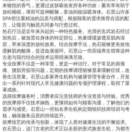
来愉悦的香气，更通过皮肤吸收发挥各种功效：薰衣草有助于
放松睡眠，薄荷可提神醒脑，姜油则能温暖身体。石景山许多
SPA馆注重精油的品质与搭配，根据顾客的需求推荐合适的配
方，让嗅觉与触觉共同参与疗愈过程。
热石疗法是近年来兴起的一种特色服务。光滑的玄武岩石经过
加热后，被放置在身体的特定部位，热量缓缓渗透至肌肉深
层，带来深度的放松效果。结合按摩手法，热石能够更有效地
缓解肌肉酸痛，促进血液循环。石景山一些高端养生馆将这种
古老与现代结合的技术运用得淋漓尽致。
专业按摩不仅是一种享受，更是一种治疗。对于常见的肩颈
痛、腰肌劳损等问题，定期的按摩调理能够显著缓解症状，改
善生活质量。石景山多家养生机构与健康管理专家合作，开发
出一系列针对现代人常见健康问题的专项护理课程，取得了显
著成效。
选择按摩服务时，消费者应注意技师的专业资质与经验。优秀
的按摩师不仅技术娴熟，更懂得如何与顾客沟通，了解他们的
需求与感受。石景山一些知名养生机构定期组织技师培训与考
核，确保服务品质的持续提升。
按摩技艺的传承与创新，体现了人类对健康生活的不懈追求。
在石景山，这门古老的艺术正以全新的形式焕发生机，为都市