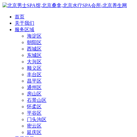
首页
关于我们
服务区域
海淀区
朝阳区
西城区
东城区
大兴区
顺义区
丰台区
昌平区
通州区
房山区
石景山区
怀柔区
平谷区
门头沟区
密云区
延庆区