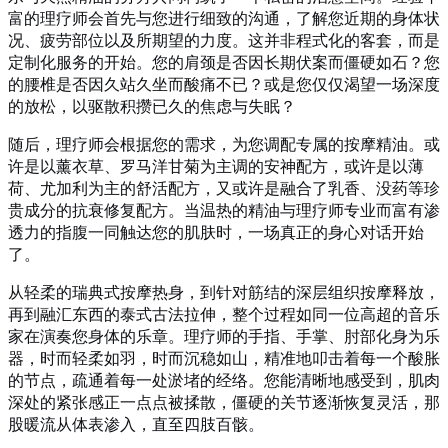
富的理疗师会首先与您进行细致的沟通，了解您近期的身体状
况、疲劳部位以及所期望的力度。这并非程式化的客套，而是
定制化服务的开始。您的肩颈是否因长期伏案而僵硬如石？您
的腰椎是否因久站久坐而酸痛不已？或是您仅仅渴望一场深度
的放松，以驱散积攒已久的焦虑与失眠？
随后，理疗师会根据您的需求，为您调配专属的按摩精油。或
许是以薰衣草、罗马洋甘菊为主调的安神配方，或许是以薄
荷、尤加利为主的舒活配方，又或许是融合了乳香、没药等珍
贵成分的抗衰修复配方。当温热的精油与理疗师专业而富有渗
透力的指腹一同触达您的肌肤时，一场真正的身心对话开始
了。
从轻柔的瑞典式按摩热身，到针对筋结的深层组织按摩释放，
再到融汇东西的泰式古法拉伸，整个过程如同一位高超的音乐
家在演奏您身体的乐章。理疗师的手指、手掌、肘部化身为乐
器，时而轻柔如羽，时而沉稳如山，精准地叩击着每一个酸胀
的节点，疏通着每一处淤堵的经络。您能清晰地感受到，肌肉
深处的紧张感正一点点被揉散，僵硬的关节逐渐恢复灵活，那
股暖流从体表渗入，直至四肢百骸。