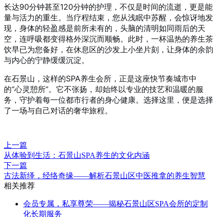
长达90分钟甚至120分钟的护理，不仅是时间的流逝，更是能
量与活力的重生。当疗程结束，您从浅眠中苏醒，会惊讶地发
现，身体的轻盈感是前所未有的，头脑的清明如同雨后的天
空，连呼吸都变得格外深沉而顺畅。此时，一杯温热的养生茶
饮早已为您备好，在休息区的沙发上小坐片刻，让身体的余韵
与内心的宁静缓缓沉淀。
在石景山，这样的SPA养生会所，正是这座快节奏城市中
的“心灵憩所”。它不张扬，却始终以专业的技艺和温暖的服
务，守护着每一位都市行者的身心健康。选择这里，便是选择
了一场与自己对话的奢华旅程。
上一篇
从体验到生活：石景山SPA养生的文化内涵
下一篇
古法新绎，经络奇缘——解析石景山区中医推拿的养生智慧
相关推荐
会员专属，私享尊荣——揭秘石景山区SPA会所的定制
化长期服务