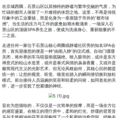
在京城西隅，石景山区以其独特的静谧与繁华交融的气质，为
忙碌的都市人保留了一片难得的休憩之地。这里，不再是传统
印象中的工业重镇，而是化身为一座座隐于市井的“都市绿
洲”。当生活的压力与工作的疲惫如潮水般涌来，一场深入石
景山区的顶级SPA养生之旅，便成为洗涤身心、重获能量的不
二之选。
走进任何一家位于石景山核心商圈或静谧社区旁的知名SPA会
所，首先迎接您的便是一种“由闹入静”的仪式感。自动门缓缓
关闭，将外界的车马喧嚣彻底隔绝。映入眼帘的，或许是东方
禅意式的枯山水造景，或许是泰式风情的袅袅香薰，又或许是
极简现代主义的光影艺术。但无论风格如何，其核心目的都是
统一的：让您的视觉、听觉、嗅觉在踏入的瞬间便切换到放松
模式。前台接待人员温婉的笑容和轻柔的问候，如同老友的关
怀，进一步安抚了您紧绷的神经。
旨在为您描绘的，不仅仅是一次简单的按摩，而是一场全方位
的感官盛宴。在独立的理疗房中，柔和的灯光、舒缓的背景音
乐与天然精油的芬芳共同构筑了一个私密的治愈空间。经验丰