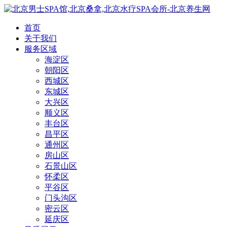
首页
关于我们
服务区域
海淀区
朝阳区
西城区
东城区
大兴区
顺义区
丰台区
昌平区
通州区
房山区
石景山区
怀柔区
平谷区
门头沟区
密云区
延庆区