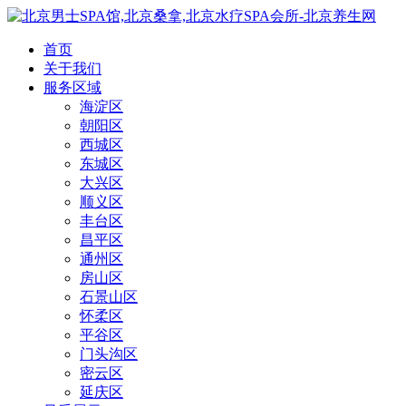
首页
关于我们
服务区域
海淀区
朝阳区
西城区
东城区
大兴区
顺义区
丰台区
昌平区
通州区
房山区
石景山区
怀柔区
平谷区
门头沟区
密云区
延庆区