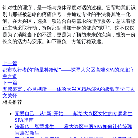
针对性的理疗，是一场与身体深度对话的过程。它帮助我们识
别出那些被忽略的疼痛信号，并通过专业的手法将其逐一化
解。在大兴区，选择一项适合自身需求的理疗服务，意味着您
正主动采取行动，拆解那副强加于身的健康“铠甲”。这不仅仅
是为了消除当下的不适，更是为了预防未来的疾病，投资一份
长久的活力与安康。卸下重负，方能行稳致远。
上一篇
都市疾行者的“能量补给站”——探寻大兴区高端SPA的深度疗
愈之道
下一篇
五感盛宴，心灵栖所——体验大兴区精品SPA的极致美学与人
文关怀
相关推荐
宠爱自己，从“新”开始——献给大兴区女性的专属养生
SPA指南
法新传，智慧养生——看大兴区中医SPA如何让传统瑰
宝焕发新生