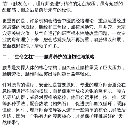
结”（触发点），理疗师会进行精准的定点按压，虽有短暂的
酸胀感，但之后是前所未有的松快。
更重要的是，许多机构会结合中医的经络理论，重点疏通经过
颈肩部的膀胱经、胆经和三焦经，点按风池穴、肩井穴、天宗
穴等关键穴位，从气血运行的层面根本性地改善问题。一次专
业的肩颈理疗下来，您会感觉头颅不再沉重，肩膀得以舒展，
甚至视野都似乎清晰了许多。
二、 “生命之柱”——腰背养护的迫切性与策略
腰背是支撑人体的核心结构，但久坐让腰椎承受了巨大压力，
腰肌劳损、腰椎间盘突出等问题日益年轻化。
针对腰背的理疗，安全性是首要原则。专业的理疗师会避免在
急性期进行不当的按压，而是侧重于放松紧张的竖脊肌、腰方
肌等肌肉群，减轻对腰椎的牵拉。他们会运用揉、按、推、滚
等多种手法，配合热敷（如热石），促进腰部血液循环，缓解
僵硬。同时，理疗师会指导客人进行一些简单的核心肌群激活
训练，因为一个强有力的腰腹核心，才是保护腰椎最好的“天
然腰带”。