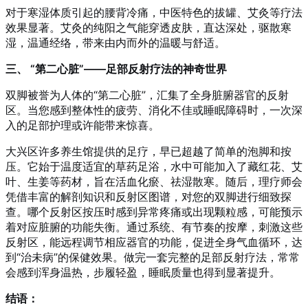
对于寒湿体质引起的腰背冷痛，中医特色的拔罐、艾灸等疗法
效果显著。艾灸的纯阳之气能穿透皮肤，直达深处，驱散寒
湿，温通经络，带来由内而外的温暖与舒适。
三、 “第二心脏”——足部反射疗法的神奇世界
双脚被誉为人体的“第二心脏”，汇集了全身脏腑器官的反射
区。当您感到整体性的疲劳、消化不佳或睡眠障碍时，一次深
入的足部护理或许能带来惊喜。
大兴区许多养生馆提供的足疗，早已超越了简单的泡脚和按
压。它始于温度适宜的草药足浴，水中可能加入了藏红花、艾
叶、生姜等药材，旨在活血化瘀、祛湿散寒。随后，理疗师会
凭借丰富的解剖知识和反射区图谱，对您的双脚进行细致探
查。哪个反射区按压时感到异常疼痛或出现颗粒感，可能预示
着对应脏腑的功能失衡。通过系统、有节奏的按摩，刺激这些
反射区，能远程调节相应器官的功能，促进全身气血循环，达
到“治未病”的保健效果。做完一套完整的足部反射疗法，常常
会感到浑身温热，步履轻盈，睡眠质量也得到显著提升。
结语：