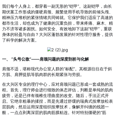
我们每个人身上，都穿着一副无形的“铠甲”。这副铠甲，由长
期伏案工作形成的僵硬肩颈、频繁使用手机导致的前倾头颅、
精神压力堆积的紧张情绪共同铸就。它保护我们适应了高速的
都市生活，却也成为了健康的沉重负担，带来疼痛、麻木、精
力不济等诸多困扰。如何安全、有效地卸下这副“铠甲”，重获
身体的轻盈与自由？大兴区蓬勃发展的针对性理疗服务，提供
了科学的解决方案。
一、 “头号公敌”——肩颈问题的深度剖析与化解
肩颈不适，堪称现代办公室人群的“标配”。其根源往往在于斜
方肌、肩胛提肌等肌肉群的长期紧张与劳损。
在大兴区专业的理疗中心，应对肩颈问题已形成一套成熟的流
程。首先，理疗师会进行细致的体态评估，判断是单纯的肌肉
疲劳，还是已伴有颈椎生理曲度的改变。随后，手法正式开
启。它绝非粗暴的揉捏，而是先通过舒缓的瑞典式按摩放松表
层肌肉，然后运用深度组织按摩技术，像解开纠缠的线团一
般，一点点剥离深层的肌肉筋膜粘连。针对特别僵硬的“筋