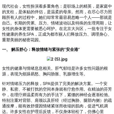
现代社会，女性扮演着多重角色：是职场上的精英，是家庭中
的支柱，是体贴的伴侣，是温柔的母亲。然而，在尽心尽力照
顾所有人的过程中，她们却常常最容易忽略一个人——那就是
自己。长期的劳累、压力、情绪波动以及特殊的生理周期，让
女性的身体更需要被悉心呵护。在北京大兴区，一批专注于女
性健康的养生SPA，正成为都市丽人们释放压力、调理身心、
重塑美丽的秘密花园。
一、 解压舒心：释放情绪与紧张的“安全港”
女性的健康与情绪息息相关。肝气郁结是许多女性问题的根
源，表现为烦躁易怒、胸闷胁胀、乳腺增生等。
针对情绪压力的释放，SPA提供了完美的解决方案。一个安
静、私密、不被打扰的空间本身就有疗愈作用。在精油的芬芳
中，在理疗师温柔而有力的手法下，紧绷的神经会逐渐松弛。
特别注重对背部、肩颈以及肝经（经过胸胁、腿部内侧）的疏
通按摩，能有效舒缓因情绪紧张而收缩的肌肉，促进气机调
达。许多女性在护理后反馈，不仅身体轻松了，仿佛心里