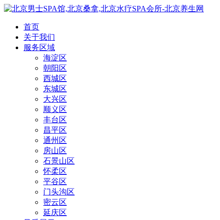
首页
关于我们
服务区域
海淀区
朝阳区
西城区
东城区
大兴区
顺义区
丰台区
昌平区
通州区
房山区
石景山区
怀柔区
平谷区
门头沟区
密云区
延庆区