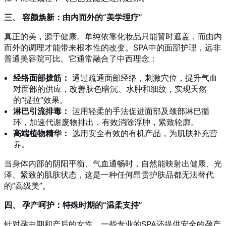
三、 容颜焕新：由内而外的“美学理疗”
真正的美，源于健康。单纯依靠化妆品只能暂时遮盖，而由内
而外的调理才能带来根本性的改变。SPA中的面部护理，远非
普通美容院可比。它通常融合了中西理念：
经络面部拨筋：
通过疏通面部经络，刺激穴位，提升气血
对面部的供应，改善肤色暗沉、水肿和细纹，实现天然
的“提拉”效果。
淋巴引流排毒：
运用轻柔的手法促进面部及颈部淋巴循
环，加速代谢废物排出，有效消除浮肿，紧致轮廓。
高端植物精华：
选用安全有效的有机产品，为肌肤补充营
养。
当身体内部的阴阳平衡、气血通畅时，自然能映射出健康、光
泽、紧致的肌肤状态，这是一种任何昂贵护肤品都无法替代
的“高级美”。
四、 孕产呵护：特殊时期的“温柔支持”
针对孕中期和产后的女性，一些专业的SPA还提供安全的孕产