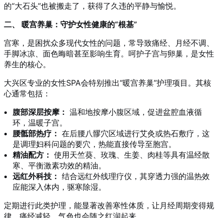
的“大石头”也被搬走了，获得了久违的平静与愉悦。
二、 暖宫养巢：守护女性健康的“根基”
宫寒，是困扰众多现代女性的问题，常导致痛经、月经不调、
手脚冰凉、面色晦暗甚至影响生育。呵护子宫与卵巢，是女性
养生的核心。
大兴区专业的女性SPA会特别推出“暖宫养巢”护理项目。其核
心通常包括：
腹部深层按摩：
温和地按摩小腹区域，促进盆腔血液循
环，温暖子宫。
腰骶部热疗：
在后腰八髎穴区域进行艾灸或热石敷疗，这
是调理妇科问题的要穴，热能直接传导至胞宫。
精油配方：
使用天竺葵、玫瑰、生姜、肉桂等具有温经散
寒、平衡激素功效的精油。
远红外科技：
结合远红外线理疗仪，其穿透力强的温热效
应能深入体内，驱寒除湿。
定期进行此类护理，能显著改善寒性体质，让月经周期变得规
律，痛经减轻，气色也会随之红润起来。